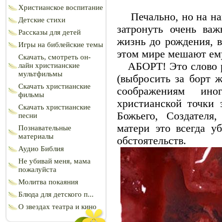
Христианское воспитание
Печально, но на наш
Детские стихи
затронуть очень ва
Рассказы для детей
жизнь до рождения, в
Игры на библейские темы
этом мире мешают ем
Скачать, смотреть он-
АБОРТ! Это слово ри
лайн христианские
мультфильмы
(выбросить за борт ж
Скачать христианские
соображениям ино
фильмы
христианской точки 
Скачать христианские
Божьего, Создателя
песни
матери это всегда у
Познавательные
материалы
обстоятельств.
Аудио Библия
Не убивай меня, мама
пожалуйста
Молитва покаяния
Блюда для детского п...
О звездах театра и кино