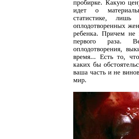
пробирке. К
акую цен
идет о материаль
статистике, лишь
оплодотворенных жен
ребенка. Причем не 
первого раза. В
оплодотворения, вык
время... Есть то, ч
каких бы обстоятельс
ваша часть и не винов
мир.