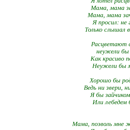
Я хотел расц
Мама, мама з
Мама, мама за
Я просил: не 
Только слышал 
Расцветают с
неужели бы 
Как красиво п
Неужели бы м
Хорошо бы род
Ведь ни звери, н
Я бы зайчиком
Или лебедем 
Мама, позволь мне ж