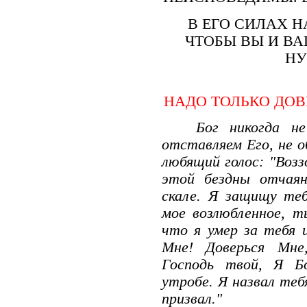
В ЕГО СИЛАХ Н
ЧТОБЫ ВЫ И В
НУ
НАДО ТОЛЬКО ДОВ
Бог никогда н
отставляем Его, не о
любящий голос: "Возз
этой бездны отчая
скале. Я защищу теб
мое возлюбленное, т
что я умер за тебя 
Мне! Доверься Мне,
Господь твой, Я Б
утробе. Я назвал теб
призвал."