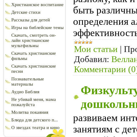
Христианское воспитание
быть различны
Детские стихи
определения а
Рассказы для детей
Игры на библейские темы
эффективность
Скачать, смотреть он-
лайн христианские
мультфильмы
Мои статьи
|
Пр
Скачать христианские
Добавил:
Велла
фильмы
Скачать христианские
Комментарии (0
песни
Познавательные
материалы
Физкульт
Аудио Библия
Не убивай меня, мама
дошкольн
пожалуйста
Молитва покаяния
развиваем инт
Блюда для детского п...
занятиям с дет
О звездах театра и кино