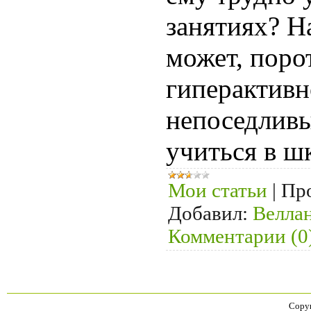
занятиях? На
может, порот
гиперактивн
непоседлив
учиться в ш
Мои статьи
|
Пр
Добавил:
Велла
Комментарии (0
Copyr